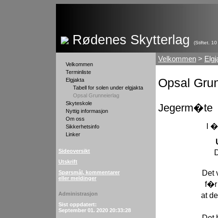
Rødenes Skytterlag
(Stiftet. 1
Velkommen
>
Elgj
Velkommen
Terminliste
Opsal Grun
Elgjakta
Tabell for solen under elgjakta
Opsal Grunneierlag
Skyteskole
Jegerm�te
Nyttig informasjon
Om oss
I 
Sikkerhetsinfo
Linker
D
Sideoversikt
Utskrift
Det 
Spørsmål, kommentarer
eller meldinger
f�r
at d
Administrasjon
Sist oppdatert:
September 01. 2020 20:33:28
Det 