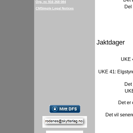
Org. nr. 916 268 084
Del 
CMSimple Legal Notices
Jaktdager
UKE 4
UKE 41: Elgstyre
Det
UKE
Det er 
Det vil sener