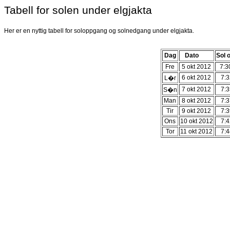
Tabell for solen under elgjakta
Her er en nyttig tabell for soloppgang og solnedgang under elgjakta.
Dag
Dato
Sol 
Fre
5 okt 2012
7:
6 okt 2012
7:3
L�r
7 okt 2012
7:3
S�n
Man
8 okt 2012
7:3
Tir
9 okt 2012
7:3
Ons
10 okt 2012
7:4
Tor
11 okt 2012
7:4