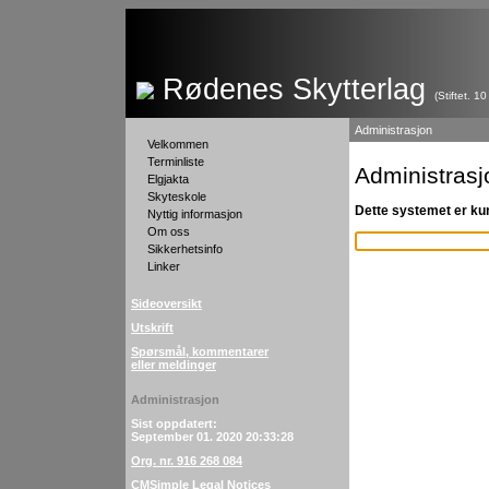
Rødenes Skytterlag
(Stiftet. 1
Administrasjon
Velkommen
Terminliste
Administrasj
Elgjakta
Skyteskole
Dette systemet er kun
Nyttig informasjon
Om oss
Sikkerhetsinfo
Linker
Sideoversikt
Utskrift
Spørsmål, kommentarer
eller meldinger
Administrasjon
Sist oppdatert:
September 01. 2020 20:33:28
Org. nr. 916 268 084
CMSimple Legal Notices