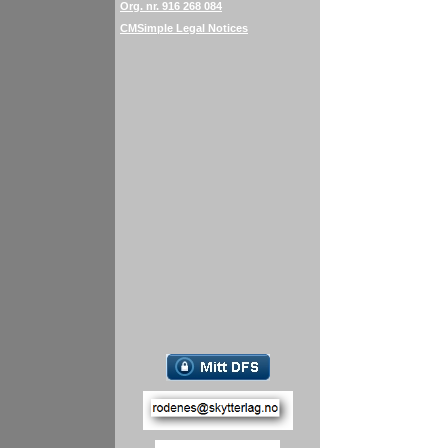
Org. nr. 916 268 084
CMSimple Legal Notices