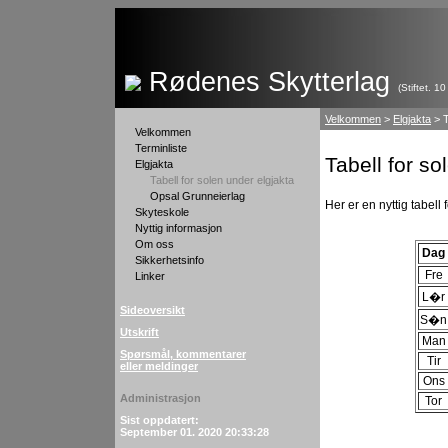
Rødenes Skytterlag
(Stiftet. 1
Velkommen
>
Elgjakta
> T
Velkommen
Terminliste
Tabell for so
Elgjakta
Tabell for solen under elgjakta
Opsal Grunneierlag
Her er en nyttig tabel
Skyteskole
Nyttig informasjon
Om oss
Dag
Sikkerhetsinfo
Fre
Linker
L�r
Sideoversikt
S�n
Utskrift
Man
Spørsmål, kommentarer
Tir
eller meldinger
Ons
Administrasjon
Tor
Sist oppdatert:
September 01. 2020 20:33:28